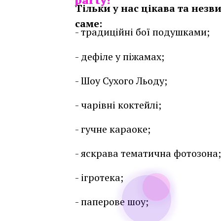
Тільки у нас цікава та незв
саме:
- традиційні бої подушками;
- дефіле у піжамах;
- Шоу Сухого Льоду;
- чарівні коктейлі;
- гучне караоке;
- яскрава тематична фотозона;
- ігротека;
- паперове шоу;