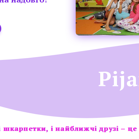
Pij
 шкарпетки, і найближчі друзі – це 
 шкарпетки, і найближчі друзі – це 