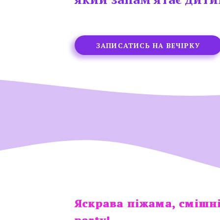
ЗАПИСАТИСЬ НА ВЕЧІРКУ
Яскрава піжама, смішні
Яскрава піжама, смішні
party!
party!