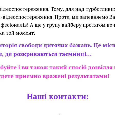
відеоспостереження. Тому, для над турботливи
-відеоспостереження. Проте, ми запевняємо Ва
есіоналів! А ще у групу вайберу протягом веч
на той момент.
торія свободи дитячих бажань. Це місце
е, де розкриваються таємниці…
буйте і ви також такий спосіб дозвілля
удете приємно вражені результатами!
Наші контакти: