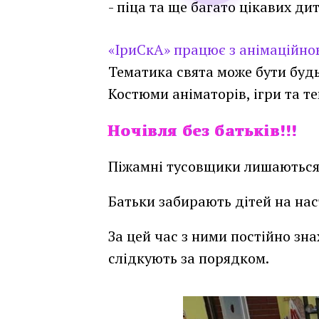
- піца та ще багато цікавих дит
«ІриСкА» працює з анімаційн
Тематика свята може бути будь
Костюми аніматорів, ігри та т
Ночівля без батьків!!!
Ночівля без батьків!!!
Піжамні тусовщики лишаються н
Батьки забирають дітей на нас
За цей час з ними постійно зн
слідкують за порядком.