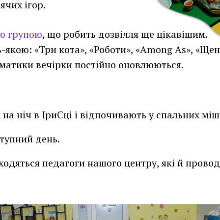
ячих ігор.
ою групою
, що робить дозвілля ще цікавішим.
-якою: «Три кота», «Роботи», «Among As», «Ще
ематики вечірки постійно оновлюються.
а ніч в ІриСці і відпочивають у спальних міш
тупний день.
аходяться педагоги нашого центру, які й прово