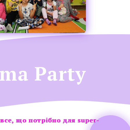
ama
Party
все, що потрібно для super-
все, що потрібно для super-