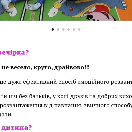
вечірка?
вечірка?
це весело, круто, драйвово!!!
– це дуже ефективний спосіб емоційного розван
и ніч без батьків, у колі друзів та добрих вихо
 розвантаження від навчання, звичного способу
дати.
 дитина?
я дитина?