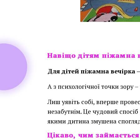
Навіщо дітям піжамна 
Навіщо дітям піжамна 
Для дітей піжамна вечірка – 
А з психологічної точки зору 
Лиш уявіть собі, вперше провест
незабутнім. Це чудовий спосіб
якими дитина змушена спогля
Цікаво, чим займається
Цікаво, чим займаєтьс