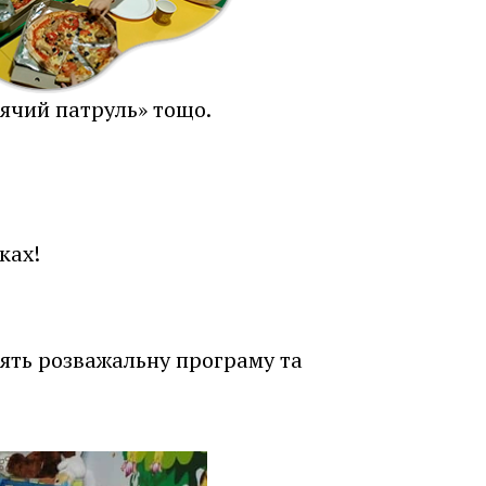
нячий патруль» тощо.
ках!
дять розважальну програму та