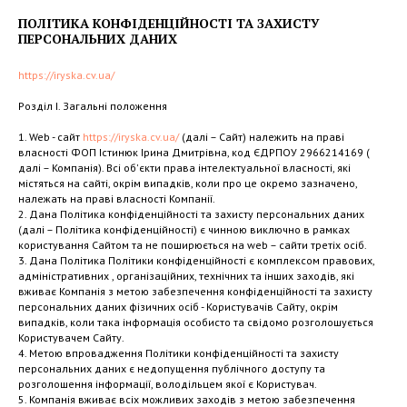
ПОЛІТИКА КОНФІДЕНЦІЙНОСТІ ТА ЗАХИСТУ
ПЕРСОНАЛЬНИХ ДАНИХ
https://iryska.cv.ua/
Розділ І. Загальні положення
1. Web - сайт
https://iryska.cv.ua/
(далі – Сайт) належить на праві
власності ФОП Істинюк Ірина Дмитрівна, код ЄДРПОУ 2966214169 (
далі – Компанія). Всі об'єкти права інтелектуальної власності, які
містяться на сайті, окрім випадків, коли про це окремо зазначено,
належать на праві власності Компанії.
2. Дана Політика конфіденційності та захисту персональних даних
(далі – Політика конфіденційності) є чинною виключно в рамках
користування Сайтом та не поширюється на web – сайти третіх осіб.
3. Дана Політика Політики конфіденційності є комплексом правових,
адміністративних , організаційних, технічних та інших заходів, які
вживає Компанія з метою забезпечення конфіденційності та захисту
персональних даних фізичних осіб - Користувачів Сайту, окрім
випадків, коли така інформація особисто та свідомо розголошується
Користувачем Сайту.
4. Метою впровадження Політики конфіденційності та захисту
персональних даних є недопущення публічного доступу та
розголошення інформації, володільцем якої є Користувач.
5. Компанія вживає всіх можливих заходів з метою забезпечення