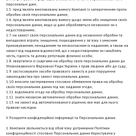
персональні дані;
1.5. пред'являти вмотивовану вимогу Компанії із запереченням проти
обробки своїх персональних даних;
1.6. пред'являти вмотивовану вимогу щодо зміни або знищення своїх
персональних даних, якщо ці дані обробляються незаконно чи є
недостовірними;
1.7. на захист своїх персональних даних від незаконної обробки та
випадкової втрати, знищення, пошкодження у зв'язку з умисним
приховуванням, ненаданням чи несвоєчасним їх наданням, а також на
захист від надання відомостей, що є недостовірними чи ганьблять
честь, гідність та ділову репутацію фізичної особи;
1.8. звертатися із скаргами на обробку своїх персональних даних до
Уповноваженого Верховної Ради України з прав людини або до суду;
1.9. застосовувати засоби правового захисту в разі порушення
законодавства про захист персональних даних;
1.10. вносити застереження стосовно обмеження права на обробку
своїх персональних даних під час надання згоди;
1.11. відкликати згоду на обробку персональних даних;
1.12. знати механізм автоматичної обробки персональних даних;
1.13. на захист від автоматизованого рішення, яке має для нього
правові наслідки.
V. Розкриття конфіденційної інформації та Персональних даних
1. Компанія звільняється від обов'язку дотримання Політики
конфіденційності стосовно Персональних даних Користувача у