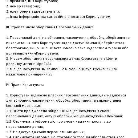
1. прізвище, ім'я Користувача;
2. номер телефону;
3. електронна адреса (e-mail);
….Інша інформація, яка самостійно вноситься Користувачем.
ІІІ. Строк та місце зберігання Персональних даних
1. Персональні дані, на збирання, накопичення, обробку, зберігання та
використання яких Користувач надає доступ Компанії, зберігаються
безстроково, якщо інше не встановлено законодавством України або
волевиявленнямКористувача.
2. Місцем зберігання персональних даних Користувача є Центр
розвитку дитини «ІриСкА»
3. Місцезнаходженням Компанії є м. Чернівці, вул. Руська, 229 а/
нежитлове приміщення 55
IV. Права Користувача
1. Користувач, відносно власних персональних даних, які надаються
для збирання, накопичення, обробку, зберігання та використання
Компанії має право:
1.1. Знати про джерела збирання, місцезнаходження своїх
персональних даних, мету їх обробки, місцезнаходження Компанії;
1.2. Отримувати інформацію про умови надання доступу до
персональних даних;
1.3. На доступ до своїх персональних даних;
1.4. Отримувати інформацію стосовного того, чи обробляються його