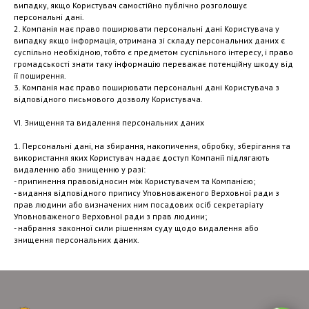
випадку, якщо Користувач самостійно публічно розголошує
персональні дані.
2. Компанія має право поширювати персональні дані Користувача у
випадку якщо інформація, отримана зі складу персональних даних є
суспільно необхідною, тобто є предметом суспільного інтересу, і право
громадськості знати таку інформацію переважає потенційну шкоду від
її поширення.
3. Компанія має право поширювати персональні дані Користувача з
відповідного письмового дозволу Користувача.
VI. Знищення та видалення персональних даних
1. Персональні дані, на збирання, накопичення, обробку, зберігання та
використання яких Користувач надає доступ Компанії підлягають
видаленню або знищенню у разі:
- припинення правовідносин між Користувачем та Компанією;
- видання відповідного припису Уповноваженого Верховної ради з
прав людини або визначених ним посадових осіб секретаріату
Уповноваженого Верховної ради з прав людини;
- набрання законної сили рішенням суду щодо видалення або
знищення персональних даних.