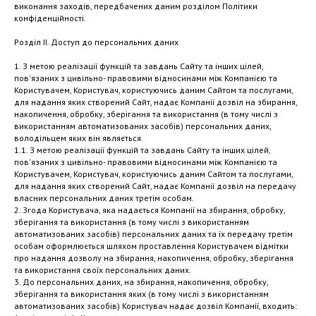
виконання заходів, передбачених даним розділом Політики
конфіденційності.
Розділ ІІ. Доступ до персональних даних
1. З метою реалізації функцій та завдань Сайту та інших цілей,
пов'язаних з цивільно- правовими відносинами між Компанією та
Користувачем, Користувач, користуючись даним Сайтом та послугами,
для надання яких створений Сайт, надає Компанії дозвіл на збирання,
накопичення, обробку, зберігання та використання (в тому числі з
використанням автоматизованих засобів) персональних даних,
володільцем яких він являється.
1.1. З метою реалізації функцій та завдань Сайту та інших цілей,
пов'язаних з цивільно- правовими відносинами між Компанією та
Користувачем, Користувач, користуючись даним Сайтом та послугами,
для надання яких створений Сайт, надає Компанії дозвіл на передачу
власних персональних даних третім особам.
2. Згода Користувача, яка надається Компанії на збирання, обробку,
зберігання та використання (в тому числі з використанням
автоматизованих засобів) персональних даних та їх передачу третім
особам оформлюється шляхом проставлення Користувачем відмітки
про надання дозволу на збирання, накопичення, обробку, зберігання
та використання своїх персональних даних.
3. До персональних даних, на збирання, накопичення, обробку,
зберігання та використання яких (в тому числі з використанням
автоматизованих засобів) Користувач надає дозвіл Компанії, входить: