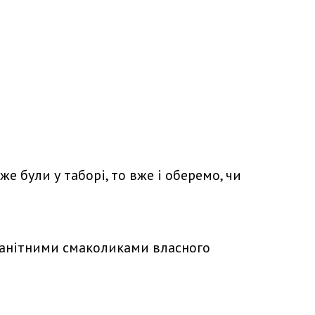
е були у таборі, то вже і оберемо, чи
оманітними смаколиками власного