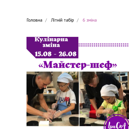
Головна
/
Літній табір
/
6 зміна