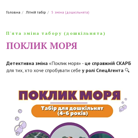
Головна
/
Літній табір
/
5 зміна (дошкільнята)
П'ята зміна табору (дошкільнята)
ПОКЛИК МОРЯ
Детективна змін
а
«Поклик моря» -
це справжній СКАРБ
для тих, хто хоче спробувати себе
у ролі СпецАгента
🔍