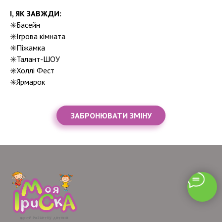
І, ЯК ЗАВЖДИ:
✳️Басейн
✳️Ігрова кімната
✳️Піжамка
✳️Талант-ШОУ
✳️Холлі Фест
✳️Ярмарок
ЗАБРОНЮВАТИ ЗМІНУ