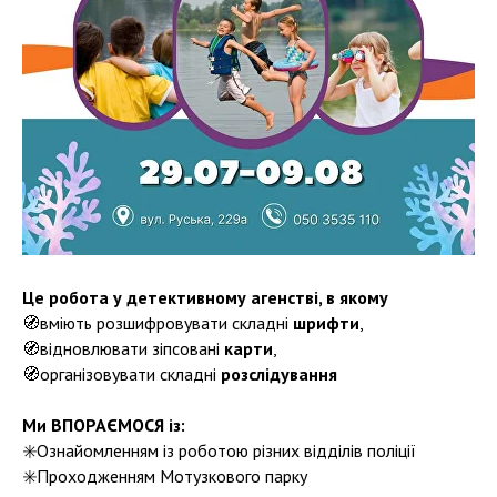
Це робота у детективному агенстві, в якому
🧭вміють розшифровувати складні
шрифти
,
🧭відновлювати зіпсовані
карти
,
🧭організовувати складні
розслідування
Ми ВПОРАЄМОСЯ із:
✳️Ознайомленням із роботою різних відділів поліції
✳️Проходженням Мотузкового парку