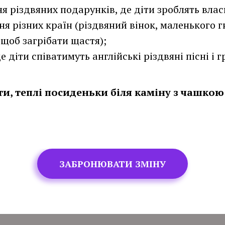
я різдвяних подарунків, де діти зроблять влас
ня різних країн (різдвяний вінок, маленького 
, щоб загрібати щастя);
е діти співатимуть англійські різдвяні пісні і г
ести, теплі посиденьки біля каміну з чашк
ЗАБРОНЮВАТИ ЗМІНУ