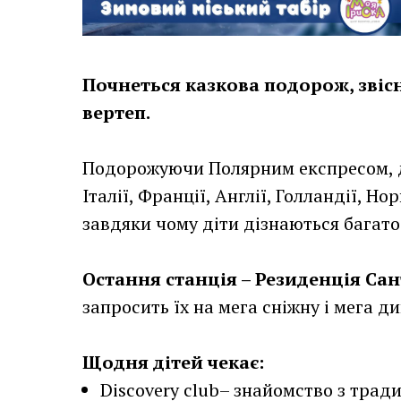
Почнеться казкова подорож, звісно
вертеп.
Подорожуючи Полярним експресом, 
Італії, Франції, Англії, Голландії, Н
завдяки чому діти дізнаються багато 
Остання станція – Резиденція Са
запросить їх на мега сніжну і мега д
Щодня дітей чекає:
Discovery club– знайомство з тради