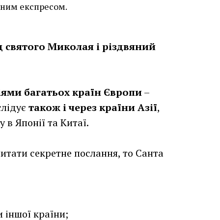
рним експресом.
ід святого Миколая і різдвяний
ями багатьох країн Європи
–
ослідує
також і через країни Азії
,
 в Японії та Китаї.
читати секретне послання, то Санта
и іншої країни;