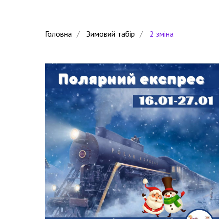
Головна
/
Зимовий табір
/
2 зміна