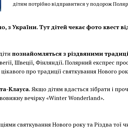
дітям потрібно відправитися у подорож Поля
, з України. Тут дітей чекає фото квест в
діти
познайомляться з різдвяними традиці
орвегії, Швеції, Фінляндії. Полярний експрес пр
цікавого про традиції святкування Нового року
нта-Клауса
. Якщо дітям вдасться зібрати і про
ивовижну вечірку «Winter Wonderland».
ціями святкування Нового року та Різдва тої ч