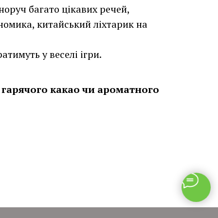
норуч багато цікавих речей,
гномика, китайський ліхтарик на
ратимуть у веселі ігри.
ою гарячого какао чи ароматного